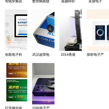
智能穿戴设
数智赋能捷
超越聆听
富捷电子
备的演进
报传 均胜
探索高端音
自主可控，
从「电子挂
电子荣登浙
响设备的电
助力高端贴
件」到「身
江省首批先
子产品核心
片电阻全国
体延伸」
进级智能工
产化进程
厂名单，电
子产品线再
升级
创新电子科
武汉超荣电
2014香港
探析电子产
技与智能设
子·其他传
春季电子展
品包装的多
备展望\n副
感器产品列
耳神音箱美
重价值与未
标题 驱动
表 拓展电
图赏析，科
来趋势
未来的数字
子感知的边
技与音质的
伙伴\n企业/
界
完美碰撞
团队名称 |
日期\n\n
打造爆款电
15款电子产