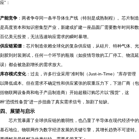
应”：
产能竞争
：两者争夺同一条半导体生产线（特别是成熟制程）。芯片制造
是高度资本和知识密集型产业，新建或扩建一座晶圆厂需要数年时间和数
百亿美元投资，无法迅速响应需求的瞬时暴增。
供应链紧绷
：芯片制造依赖全球化的复杂供应链，从硅片、特种气体、光
刻胶到封装测试，任何一个环节的瓶颈（如疫情导致的工厂停工、物流延
误）都会被急剧增长的需求放大。
库存模式变化
：过去，许多行业采用“准时制（Just-in-Time）”库存管理
以降低成本。但在需求不确定性和供应紧张的双重压力下，下游厂商（包
括物联网设备商和电子产品制造商）开始超额订购芯片以“囤货”，这
种“恐慌性备货”进一步扭曲了真实需求信号，加剧了短缺。
四、展望与启示
芯片荒暴露了全球供应链的脆弱性，也凸显了半导体在现代经济中的
基石地位。物联网作为数字经济发展的关键引擎，其增长趋势不可逆转。