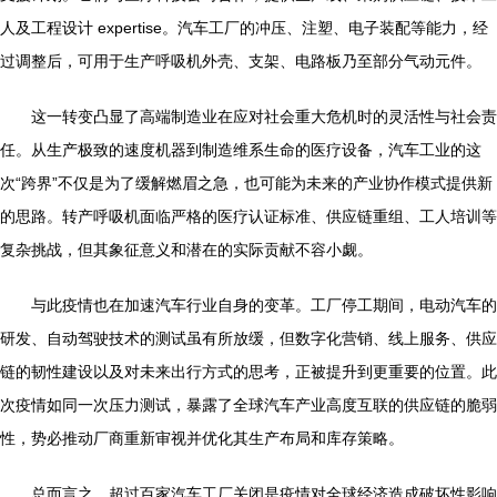
人及工程设计 expertise。汽车工厂的冲压、注塑、电子装配等能力，经
过调整后，可用于生产呼吸机外壳、支架、电路板乃至部分气动元件。
这一转变凸显了高端制造业在应对社会重大危机时的灵活性与社会责
任。从生产极致的速度机器到制造维系生命的医疗设备，汽车工业的这
次“跨界”不仅是为了缓解燃眉之急，也可能为未来的产业协作模式提供新
的思路。转产呼吸机面临严格的医疗认证标准、供应链重组、工人培训等
复杂挑战，但其象征意义和潜在的实际贡献不容小觑。
与此疫情也在加速汽车行业自身的变革。工厂停工期间，电动汽车的
研发、自动驾驶技术的测试虽有所放缓，但数字化营销、线上服务、供应
链的韧性建设以及对未来出行方式的思考，正被提升到更重要的位置。此
次疫情如同一次压力测试，暴露了全球汽车产业高度互联的供应链的脆弱
性，势必推动厂商重新审视并优化其生产布局和库存策略。
总而言之，超过百家汽车工厂关闭是疫情对全球经济造成破坏性影响