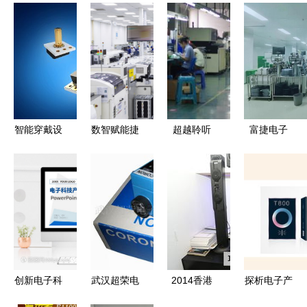
智能穿戴设
数智赋能捷
超越聆听
富捷电子
备的演进
报传 均胜
探索高端音
自主可控，
从「电子挂
电子荣登浙
响设备的电
助力高端贴
件」到「身
江省首批先
子产品核心
片电阻全国
体延伸」
进级智能工
产化进程
厂名单，电
子产品线再
升级
创新电子科
武汉超荣电
2014香港
探析电子产
技与智能设
子·其他传
春季电子展
品包装的多