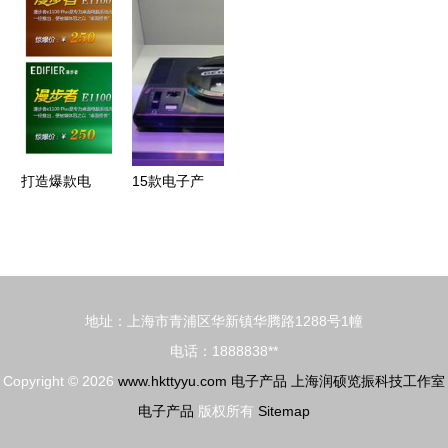
备展望\n副
感器产品列
耳神音箱美
重价值与未
标题 驱动
表 拓展电
图赏析，科
来趋势
未来的数字
子感知的边
技与音质的
伙伴\n企业/
界
完美碰撞
团队名称 |
日期\n\n
打造爆款电
15款电子产
——
子产品的密
品带你回到
\n\n【第1
钥 免费
上世纪的时
页 产品背
PSD促销模
代穿梭机
景与市场趋
板解析（含
势】\n- UI
地址：上海市青浦区华新镇华腾路1288号1幢
千图网编号
设计简约,
电话：1888838**
18328718）
Copyright © 2026
配饰科技风
www.hkttyyu.com
电子产品
上海润硕览振科技工作室
格场景图
电子产品
版权所有
Sitemap
（如全息投