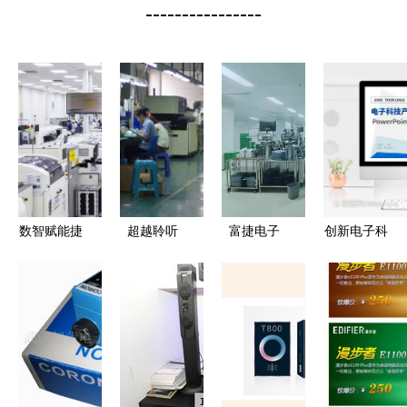
----------------
数智赋能捷
超越聆听
富捷电子
创新电子科
报传 均胜
探索高端音
自主可控，
技与智能设
电子荣登浙
响设备的电
助力高端贴
备展望\n副
江省首批先
子产品核心
片电阻全国
标题 驱动
进级智能工
产化进程
未来的数字
厂名单，电
伙伴\n企业/
子产品线再
团队名称 |