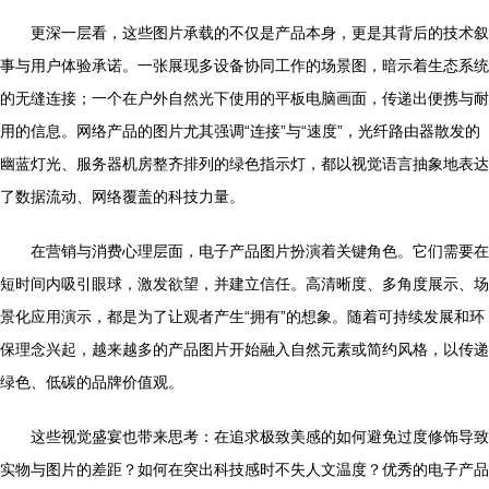
更深一层看，这些图片承载的不仅是产品本身，更是其背后的技术叙
事与用户体验承诺。一张展现多设备协同工作的场景图，暗示着生态系统
的无缝连接；一个在户外自然光下使用的平板电脑画面，传递出便携与耐
用的信息。网络产品的图片尤其强调“连接”与“速度”，光纤路由器散发的
幽蓝灯光、服务器机房整齐排列的绿色指示灯，都以视觉语言抽象地表达
了数据流动、网络覆盖的科技力量。
在营销与消费心理层面，电子产品图片扮演着关键角色。它们需要在
短时间内吸引眼球，激发欲望，并建立信任。高清晰度、多角度展示、场
景化应用演示，都是为了让观者产生“拥有”的想象。随着可持续发展和环
保理念兴起，越来越多的产品图片开始融入自然元素或简约风格，以传递
绿色、低碳的品牌价值观。
这些视觉盛宴也带来思考：在追求极致美感的如何避免过度修饰导致
实物与图片的差距？如何在突出科技感时不失人文温度？优秀的电子产品