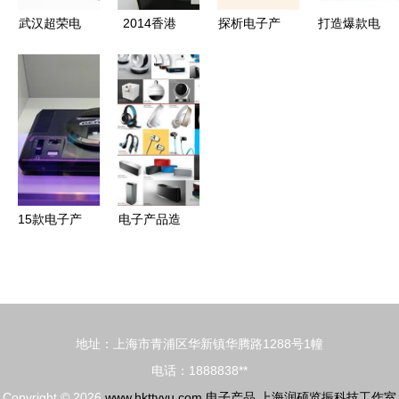
升级
日期\n\n
武汉超荣电
2014香港
探析电子产
打造爆款电
——
子·其他传
春季电子展
品包装的多
子产品的密
\n\n【第1
感器产品列
耳神音箱美
重价值与未
钥 免费
页 产品背
表 拓展电
图赏析，科
来趋势
PSD促销模
景与市场趋
子感知的边
技与音质的
板解析（含
势】\n- UI
界
完美碰撞
千图网编号
设计简约,
18328718）
配饰科技风
15款电子产
电子产品造
格场景图
品带你回到
型设计 融
（如全息投
上世纪的时
合美学与功
影、电路板
代穿梭机
能的艺术
纹理）\n -
市场
地址：上海市青浦区华新镇华腾路1288号1幢
Growth:2024
电话：1888838**
电竞与消费
Copyright © 2026
www.hkttyyu.com
电子产品
上海润硕览振科技工作室