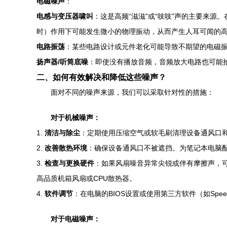
电磁噪声
：
电感与变压器啸叫
：这是高频“滋滋”或“吱吱”声的主要来
时）作用下可能发生微小的物理振动，从而产生人耳可闻的高频
电路振荡
：某些电路设计或元件老化可能导致不期望的电磁
扬声器/听筒底噪
：即使没有播放音频，音频放大电路也可能拾
二、如何有效解决和降低这些噪声？
面对不同的噪声来源，我们可以采取针对性的措施：
对于机械噪声：
1.
清洁与除尘
：定期使用压缩空气或软毛刷清理设备通风口
2.
改善散热环境
：确保设备通风口不被遮挡。为笔记本电脑
3.
检查与更换硬件
：如果风扇噪音异常尖锐或伴有摩擦声，可
高品质机箱风扇或CPU散热器。
4.
软件调节
：在电脑的BIOS设置或使用第三方软件（如Sp
对于电磁噪声：