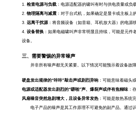
1.
检查电源与负载
：电源适配器的啸叫有时与供电质量或负
2.
物理隔离与减震
：对于台式机，如果确定是显卡或主板上
3.
远离干扰源
：将音频设备（如音箱、耳机放大器）的电源
4.
设备替换
：如果电磁啸叫声非常明显且持续，可能是元件
设备。
三、需要警惕的异常噪声
并非所有噪声都无关紧要。以下情况可能预示着设备故
硬盘发出规律的“咔咔”敲击声或剧烈异响
：可能意味着磁头
电源或适配器发出剧烈的“噼啪”声、爆裂声或伴有焦糊味
：
风扇噪音突然急剧增大，且设备异常发热
：可能是散热系统完
电子产品的噪声是其工作原理不可避免的副产品。通过