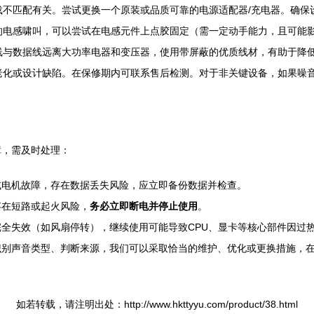
载不匹配有关。尝试更换一个原装或品质可靠的电源适配器/充电器。确保
的电感啸叫，可以尝试在电感元件上点胶固定（需一定动手能力，且可能
线与数据线远离大功率电器和变压器，使用带屏蔽的优质线材，有助于降
老化或设计缺陷。在保修期内可联系售后检测。对于非关键设备，如果噪
障，需及时处理：
或电机故障，存在数据丢失风险，应立即备份数据并检查。
存在短路或起火风险，
务必立即断电并停止使用
。
全失效（如风扇停转），继续使用可能导致CPU、显卡等核心部件因过
识别声音类型、判断来源，我们可以采取恰当的维护、优化或更换措施，
如若转载，请注明出处：http://www.hkttyyu.com/product/38.html