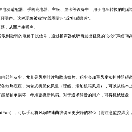
源。在电源适配器、手机充电器、主板、显卡等设备中，用于电压转换的电
噪声。这种现象被称为“线圈啸叫”或“电感啸叫”。
振荡，从而产生噪声。
取到微弱的电路干扰信号，通过扬声器或听筒发出轻微的“沙沙”声或“嗡嗡
和内部的灰尘，尤其是风扇叶片和散热鳍片。积尘会加重风扇负担并阻碍
配备散热底座，为台式机优化风道（理线、增加机箱风扇），可以从根本
能是轴承损坏，考虑更换新风扇。对于追求静音的用户，可将机械硬盘（
eedFan），可以手动将风扇转速曲线调至更安静的档位（需注意监控温度