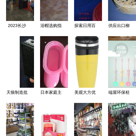
2023长沙
浴帽选购指
探索日用百
供应出口柳
百货展 日
南 玻璃丝
货新商机
杉蒸笼 优
用百货与小
材质、价格
聚焦纸尿裤
质竹木蒸笼
商品展精彩
与厂家推荐
市场的供应
的价格、厂
图片集锦
商平台
家与图片详
解
天狼制造批
日本家庭主
美观大方优
端屋环保秸
发网 百大
妇的清洁神
质廉价的汽
秆小麦儿童
行业优质日
器 日用百
车杯精选推
软毛牙刷
用品供应商
货中的必备
荐
呵护儿童口
用品
腔健康的贴