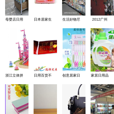
心选择
母婴店日用
日本居家生
生活好物尽
2012广州
品货架布局
活日用品选
在润鑫隆日
第四届国际
与选品策略
购攻略
用百货——
超市商品暨
实地探店实
日用百货采
录
购交易会综
述
浙江立体拼
日用百货不
创意居家日
家居日用品
图模型批发
干胶标签与
用百货实用
精选 洗衣
义乌森禾
食品覆光膜
懒人神器
液选购指南
——专业生
标签印刷
提升生活品
与使用技巧
产厂家与价
全方位指南
质的必备小
格优势
玩意