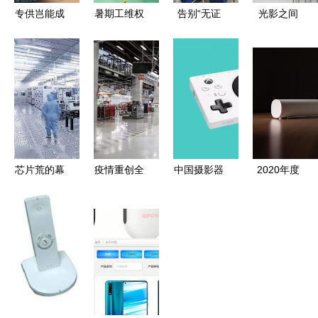
专供岂能成
暑期工维权
告别“无证
光影之间
为高价的幌
路漫漫 深
裸奔”，电
电子网络产
子——电子
圳电子厂岗
子烟行业的
品的视觉魅
产品政府采
位争议背后
迷雾将近
力与深层意
购领域猫腻
的劳务生态
义
调查
芯片荒的幕
疫情重创全
中国摄影器
2020年度
后推手 物
球汽车业
材闪耀时代
引领潮流与
联网设备激
过百工厂停
周刊，
满足需求的
增与电子产
摆，跨界生
2018年度
消费电子产
品需求共振
产呼吸机成
十大电子产
品盘点
新趋势
品揭晓