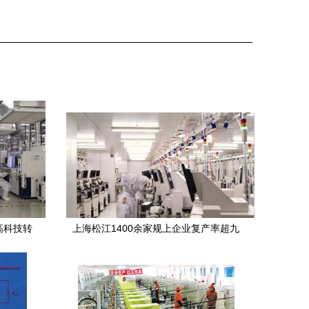
高科技转
上海松江1400余家规上企业复产率超九
赴”
成，全球芯片龙头台积电满产引领电子产
业稳健复苏