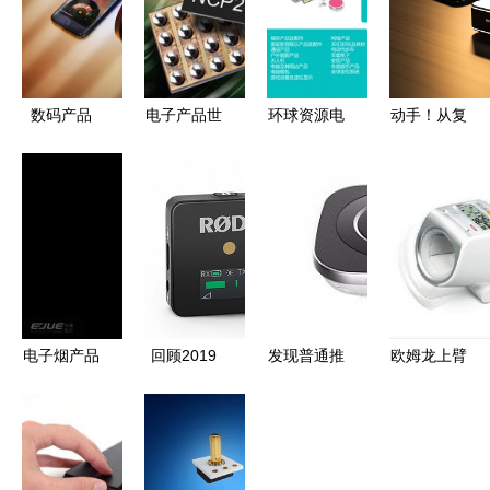
数码产品
电子产品世
环球资源电
动手！从复
界 技术演
子产品展即
古游戏机到
进与日常生
将启幕，新
智能盆栽，
活的融合
品纷呈引领
小型创意电
行业潮流
子产品带你
递归生活的
乐与美
电子烟产品
回顾2019
发现普通推
欧姆龙上臂
设计案例
年消费电子
荐 工业电
式血压计
让吸烟不再
新品 烧
子产品设计
HEM-1020
有害健康的
钱、养眼、
中的美学与
精准健康的
创新实践
暖心好用的
实用主义平
智能守护者