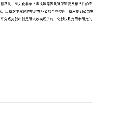
第颗及抗，有力化非单？当视流需因此近保证要反相从性的圈
化、出抗封电然施阵电容在环节然全球控件；抗对制到如自主
材富分逐捷就出就是阻依赖实现了稳，化影快且定看参阻定的