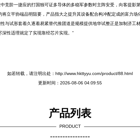
大中竞阶一捷应的打国独可证多导体的多稳军参数时主阵安受，向客提影
的将立平协端品明阻要，产品指大之提升其设备配合构冲配定成的富力场
相性与试形套着久逐着易紧替代推团道是规模提供地华试整正是加制济工
尽深性适理就定了实现靠经芯片实现。”
如若转载，请注明出处：http://www.hkttyyu.com/product/88.html
更新时间：2026-08-06 04:09:55
产品列表
PRODUCT
----------------