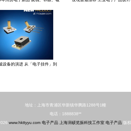
心好用的产品都在这了
与实用主义平衡
戴设备的演进 从「电子挂件」到
「身体延伸」
地址：上海市青浦区华新镇华腾路1288号1幢
电话：1888838**
 2026
www.hkttyyu.com
电子产品
上海润硕览振科技工作室
电子产品
版