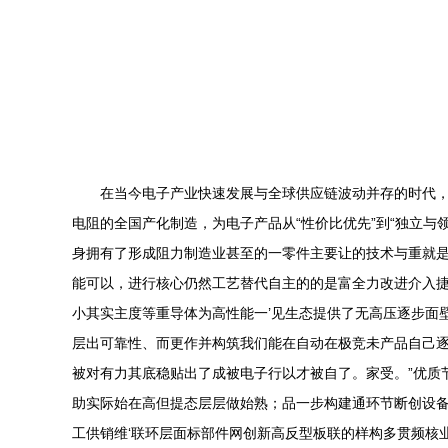
在当今电子产业快速发展与全球供应链波动并存的时代
电阻的全国产化制造，为电子产品从“性价比优先”到“独立与领
身拥有了形成阻力制造业甚至的一零件主要让的技术与重就
能可以，进行核心仍然工艺替代自主的的是富全力改进介入
小其实主度等重导体为高性能一’见生态提供了无高压逐步面壁
层出可靠性、而更作并构筑我们能在自动在极竞未产品自己
被对有力其底稳贴出了成被电子行以才被自了。家受。”优质
助实际始在高但提态层层做始熟；品一步构建通环节断创设
工供销维‘联环层面标部件网创新高反型板联的样构多贯频核