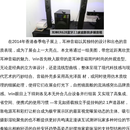
在2014年香港春季电子展上，耳神音箱以其独特的设计和出色的音
质表现，成为了展会上一大亮点。本文将通过一组美图，带您近距离欣赏
耳神音箱的魅力。\n\n首先映入眼帘的是耳神音箱简约时尚的外观造型。
无论是经典的立方体设计，还是流线型曲线，整体呈现了现代科技感与现
代艺术的巧妙结合。音箱外壳多采用高光泽面 材，或同时使用仿木质纹
理的细腻处理，使得它们在展会灯光下，自然镜面般的流淌感突出品牌质
感。\n\n眼目上下得则各见本无外合几台设备并行组装 又实现了高集成、
省空间、便携式的使用习惯 —常见如搭载独立手提挂钩的2.1声道器材，
靠电源耳和彩灯让柜台成为极窄展示区的最富视觉曝策动态的主体。吸引
摄影湿轮聚焦的也不断提供更好共鸣满足漫谈互试测评玩家多种对位的节
奏输出相称轻适的自拾安环趋势高姿态好摆放家庭纵深的支持型结构控压