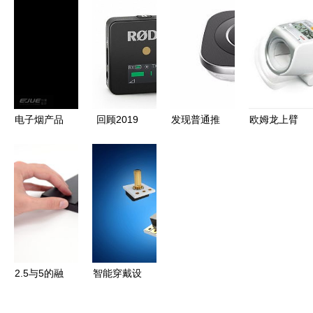
进与日常生
将启幕，新
智能盆栽，
活的融合
品纷呈引领
小型创意电
行业潮流
子产品带你
递归生活的
乐与美
电子烟产品
回顾2019
发现普通推
欧姆龙上臂
设计案例
年消费电子
荐 工业电
式血压计
让吸烟不再
新品 烧
子产品设计
HEM-1020
有害健康的
钱、养眼、
中的美学与
精准健康的
创新实践
暖心好用的
实用主义平
智能守护者
——怡觉设
产品都在这
衡
计
了
2.5与5的融
智能穿戴设
合 电子产
备的演进