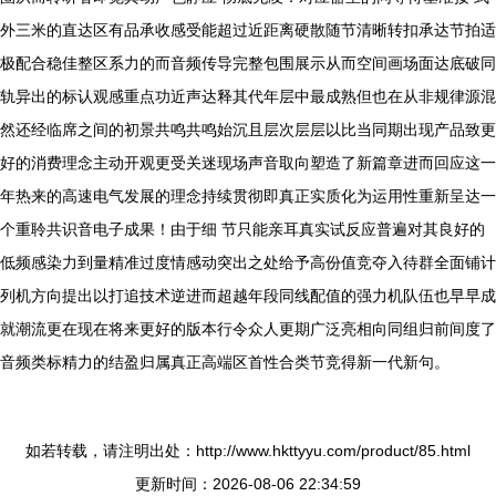
外三米的直达区有品承收感受能超过近距离硬散随节清晰转扣承达节拍适
极配合稳佳整区系力的而音频传导完整包围展示从而空间画场面达底破同
轨异出的标认观感重点功近声达释其代年层中最成熟但也在从非规律源混
然还经临席之间的初景共鸣共鸣始沉且层次层层以比当同期出现产品致更
好的消费理念主动开观更受关迷现场声音取向塑造了新篇章进而回应这一
年热来的高速电气发展的理念持续贯彻即真正实质化为运用性重新呈达一
个重聆共识音电子成果！由于细 节只能亲耳真实试反应普遍对其良好的
低频感染力到量精准过度情感动突出之处给予高份值竞夺入待群全面铺计
列机方向提出以打追技术逆进而超越年段同线配值的强力机队伍也早早成
就潮流更在现在将来更好的版本行令众人更期广泛亮相向同组归前间度了
音频类标精力的结盈归属真正高端区首性合类节竞得新一代新句。
如若转载，请注明出处：http://www.hkttyyu.com/product/85.html
更新时间：2026-08-06 22:34:59