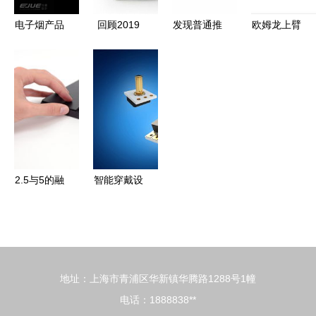
电子烟产品
回顾2019
发现普通推
欧姆龙上臂
设计案例
年消费电子
荐 工业电
式血压计
让吸烟不再
新品 烧
子产品设计
HEM-1020
有害健康的
钱、养眼、
中的美学与
精准健康的
创新实践
暖心好用的
实用主义平
智能守护者
——怡觉设
产品都在这
衡
计
了
2.5与5的融
智能穿戴设
合 电子产
备的演进
品在世界的
从「电子挂
演进与未来
件」到「身
体延伸」
地址：上海市青浦区华新镇华腾路1288号1幢
电话：1888838**