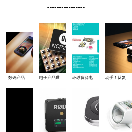
----------------
数码产品
电子产品世
环球资源电
动手！从复
界 技术演
子产品展即
古游戏机到
进与日常生
将启幕，新
智能盆栽，
活的融合
品纷呈引领
小型创意电
行业潮流
子产品带你
递归生活的
乐与美