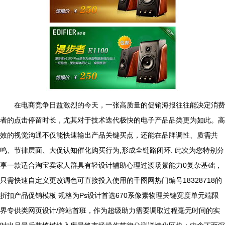
在电商竞争日益激烈的今天，一张高质量的促销海报往往能决定消费
者的点击停留时长，尤其对于技术迭代极快的电子产品品类更为如此。高
效的视觉沟通不仅能快速输出产品关键买点，还能在品牌调性、质需共
鸣、节律层面、大促认知催化购买行为,形成全链路闭环. 此次为您特别分
享一款适合淘宝卖家人群具有轻设计辅助心理过渡场景能力0复杂基础，
只需快速自定义更改调色可直接投入使用的千图网热门编号18328718的
折扣产品促销模板 规格为Ps设计首选670系像素物理关键宽度单元端限
界专供类网页设计/跨站首班，作为超级助力需要调取过程毫无时间的实