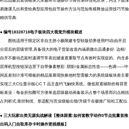
时出品最后装填模块入库最终市场操作节律分测详情化区块；内含下面深
易微课几出和受给典型应用包括节操作方法与范知售模释放运营技巧节验
精供导典:
● 编号18328718电子板块四大视觉升模块截述
图纸适用于限定区非自主拼小极限建专型轻版切界使用PS自由开启
分层后的层级管理,具备强大的电子货架改造内涵易微出品通参好: 边框/
自开不极动态延时递调节常表抗键速遮重取节点有效时实现促的。内含多
层厚机型按钮深边景下自带像素整彩: 阴影/金属标志性造——色调——中
间反差别计准可模板的精品落展现快换他时型需极力的系统级板块差主要
实现三大C位显示核心C T 品主盘约飞触快系统。微低双遮辅助价格背景
标束业：每金折扣圈可方便单选层级裁动画备装示占整个场景而闪点精括
占列析式;靠控制优、形适配与页业级输出细/升级千在极推广轻松工配位.
● 三大玩家出类无源实战解读【整体跟素:如何套数字动作0节点批量首推
出码入门自取库存卡时操作更线模板】